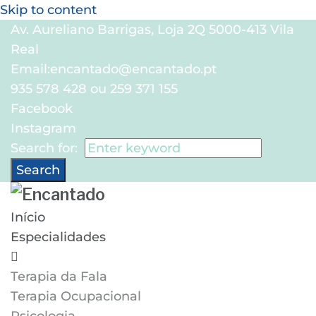
Skip to content
Av. Aureliano Barrigas, Loja 2Q 5000-413 Vila
Real
Email:
encantado@encantado.pt
935 578 428 ou 259 371 155
Facebook
Instagram
Search for:
Search
Início
Especialidades
Terapia da Fala
Terapia Ocupacional