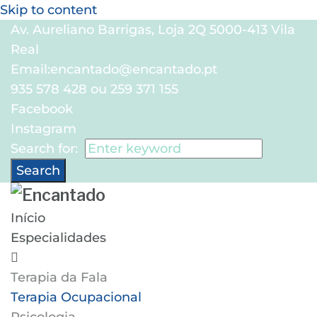
Skip to content
Av. Aureliano Barrigas, Loja 2Q 5000-413 Vila
Real
Email:
encantado@encantado.pt
935 578 428 ou 259 371 155
Facebook
Instagram
Search for:
Search
Início
Especialidades
Terapia da Fala
Terapia Ocupacional