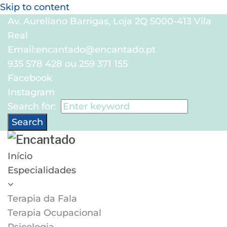
Skip to content
Av. Aureliano Barrigas, Loja 2Q 5000-413 Vila
Real
Email:
encantado@encantado.pt
935 578 428 ou 259 371 155
Facebook
Instagram
Search for:
Search
Início
Especialidades
Terapia da Fala
Terapia Ocupacional